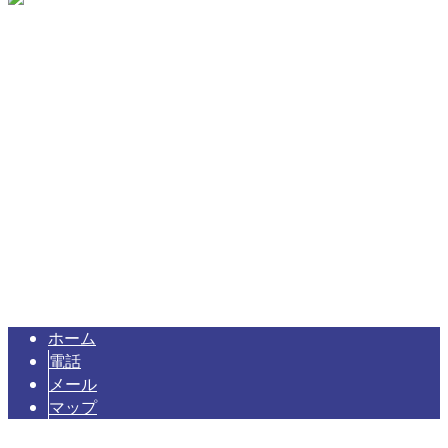
〒510-0836
三重県四日市市松本1150-29
Googleマップで確認する
TEL 080-5113-1767
プラント配管などの配管工事や配管製作なら三重県四日市市の
Copyright © 三重県四日市市のKKテクノ株式会社は配管工事やそれに伴う
ティグ溶接などの溶接工事にご対応！. All rights reserved.
ホーム
電話
メール
マップ