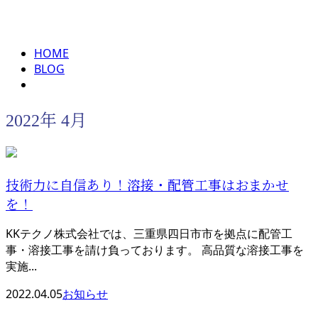
2022年 4月
メールフォーム
HOME
BLOG
2022年 4月
技術力に自信あり！溶接・配管工事はおまかせ
を！
KKテクノ株式会社では、三重県四日市市を拠点に配管工
事・溶接工事を請け負っております。 高品質な溶接工事を
実施...
2022.04.05
お知らせ