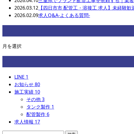
2026.04.10
三重県でプラント配管工事を依頼する｜業者
2026.03.12
【四日市市 配管工・溶接工 求人】未経験
2026.02.09
求人Q&A-よくある質問-
月別アーカイブ
月を選択
カテゴリー
LINE
1
お知らせ
80
施工実績
10
その他
3
タンク製作
1
配管製作
6
求人情報
17