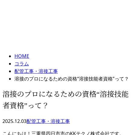
コラム
メールフォーム
column
HOME
コラム
配管工事・溶接工事
溶接のプロになるための資格“溶接技能者資格”って？
溶接のプロになるための資格“溶接技能
者資格”って？
2025.12.03
配管工事・溶接工事
こんにちは！三重県四日市市のKKテクノ株式会社です。