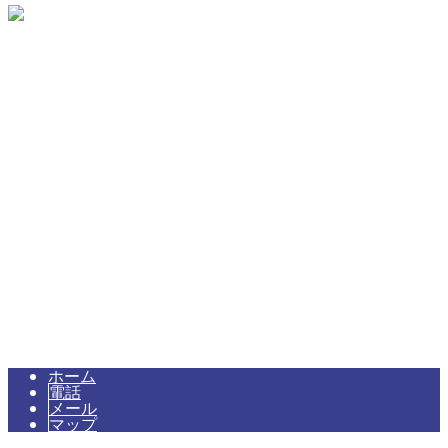
〒510-0836
三重県四日市市松本1150-29
Googleマップで確認する
TEL 080-5113-1767
プラント配管などの配管工事や配管製作なら三重県四日市市の
Copyright © 三重県四日市市のKKテクノ株式会社は配管工事やそれに伴う
ティグ溶接などの溶接工事にご対応！. All rights reserved.
ホーム
電話
メール
マップ